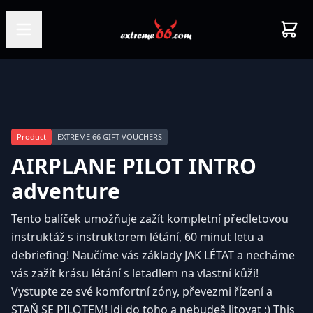
Product
EXTREME 66 GIFT VOUCHERS
AIRPLANE PILOT INTRO
adventure
Tento balíček umožňuje zažít kompletní předletovou
instruktáž s instruktorem létání, 60 minut letu a
debriefing! Naučíme vás základy JAK LÉTAT a necháme
vás zažít krásu létání s letadlem na vlastní kůži!
Vystupte ze své komfortní zóny, převezmi řízení a
STAŇ SE PILOTEM! Jdi do toho a nebudeš litovat ;) This