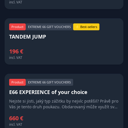
incl. VAT
Product
EXTREME 66 GIFT VOUCHERS
⭐ Best-sellers
TANDEM JUMP
196 €
incl. VAT
Product
EXTREME 66 GIFT VOUCHERS
E66 EXPERIENCE of your choice
Nejste si jisti, jaký typ zážitku by nejvíc potěšil? Právě pro
Vás je tento druh poukazu. Obdarovaný může využít svůj
kredit na libovolný zážitek nebo produkt z nabídky
660 €
EXTREME 66. Možno zakoupit kredit i v hodnotě dle
vašeho výběru. Not sure what type of experience would
incl. VAT