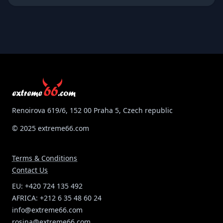
please the most? Than this type of voucher is just for
you. The giftee can use their credit for any experience or
product from EXTREME 66. It is possible to purchase
credit in the value of your choice. Don't forget: TOO
MUCH FLYING IS NOT ENOUGH!
Renoirova 619/6, 152 00 Praha 5, Czech republic
© 2025 extreme66.com
Terms & Conditions
Contact Us
EU: +420 724 135 492
AFRICA: +212 6 35 48 60 24
info@extreme66.com
rosina@extreme66.com